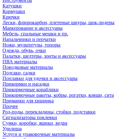
Инструменты
Катушки
Кормушки
Крючки
Лески, флюрокарбон, плетеные шнуры, шок-лидеры
Маркерование и аксессуары
Мебель, спальные мешки и пр.
Напальчники и перчатки
Ножи, мультитулы, топоры
Одежда, обувь, очки
Палатки, шелтеры, зонты и аксессуары
ПВА материалы
Поводковые материалы
Подсаки, садки
Поплавки для удочки и аксессуары
Прикормки и насадки
Прикормочные кораблики
Прикормочные ракеты, кобры, рогатки, ковши, сита
Приманки для хищника
Прочее
Род-поды, перекладины, стойки, подставки
Сигнализаторы поклевки
Сумки, коробки, ящики, ведра
Удилища
Услуги и упаковочные материалы