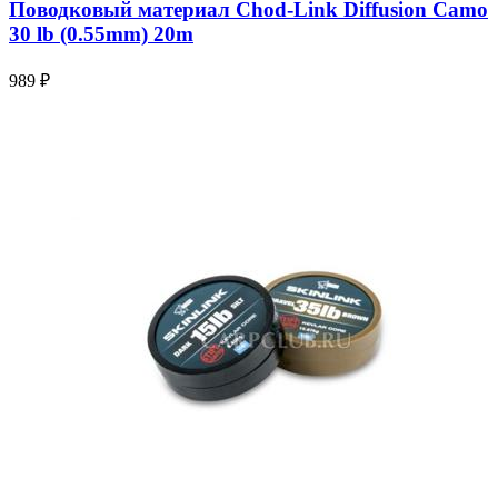
Поводковый материал Chod-Link Diffusion Camo
30 lb (0.55mm) 20m
989 ₽