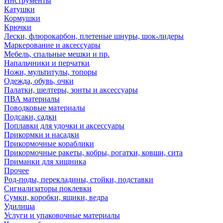
Инструменты
Катушки
Кормушки
Крючки
Лески, флюрокарбон, плетеные шнуры, шок-лидеры
Маркерование и аксессуары
Мебель, спальные мешки и пр.
Напальчники и перчатки
Ножи, мультитулы, топоры
Одежда, обувь, очки
Палатки, шелтеры, зонты и аксессуары
ПВА материалы
Поводковые материалы
Подсаки, садки
Поплавки для удочки и аксессуары
Прикормки и насадки
Прикормочные кораблики
Прикормочные ракеты, кобры, рогатки, ковши, сита
Приманки для хищника
Прочее
Род-поды, перекладины, стойки, подставки
Сигнализаторы поклевки
Сумки, коробки, ящики, ведра
Удилища
Услуги и упаковочные материалы