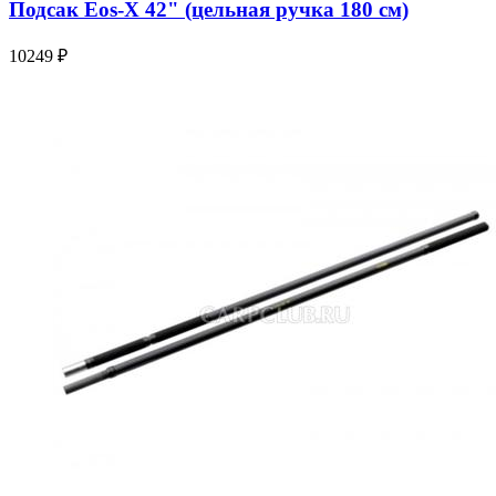
Подсак Eos-X 42" (цельная ручка 180 см)
10249 ₽