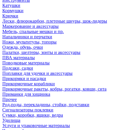
Инструменты
Катушки
Кормушки
Крючки
Лески, флюрокарбон, плетеные шнуры, шок-лидеры
Маркерование и аксессуары
Мебель, спальные мешки и пр.
Напальчники и перчатки
Ножи, мультитулы, топоры
Одежда, обувь, очки
Палатки, шелтеры, зонты и аксессуары
ПВА материалы
Поводковые материалы
Подсаки, садки
Поплавки для удочки и аксессуары
Прикормки и насадки
Прикормочные кораблики
Прикормочные ракеты, кобры, рогатки, ковши, сита
Приманки для хищника
Прочее
Род-поды, перекладины, стойки, подставки
Сигнализаторы поклевки
Сумки, коробки, ящики, ведра
Удилища
Услуги и упаковочные материалы