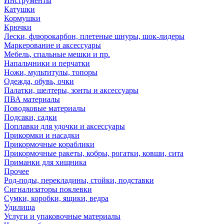
Инструменты
Катушки
Кормушки
Крючки
Лески, флюрокарбон, плетеные шнуры, шок-лидеры
Маркерование и аксессуары
Мебель, спальные мешки и пр.
Напальчники и перчатки
Ножи, мультитулы, топоры
Одежда, обувь, очки
Палатки, шелтеры, зонты и аксессуары
ПВА материалы
Поводковые материалы
Подсаки, садки
Поплавки для удочки и аксессуары
Прикормки и насадки
Прикормочные кораблики
Прикормочные ракеты, кобры, рогатки, ковши, сита
Приманки для хищника
Прочее
Род-поды, перекладины, стойки, подставки
Сигнализаторы поклевки
Сумки, коробки, ящики, ведра
Удилища
Услуги и упаковочные материалы