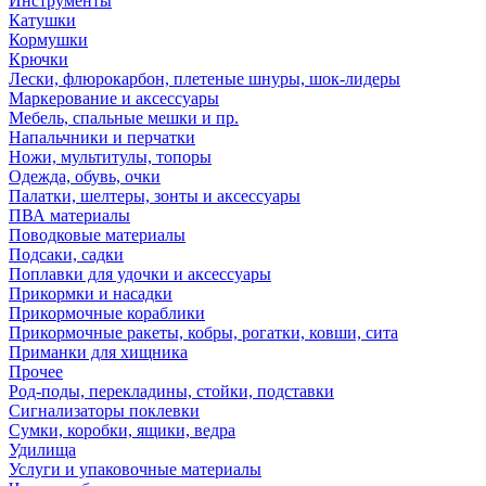
Инструменты
Катушки
Кормушки
Крючки
Лески, флюрокарбон, плетеные шнуры, шок-лидеры
Маркерование и аксессуары
Мебель, спальные мешки и пр.
Напальчники и перчатки
Ножи, мультитулы, топоры
Одежда, обувь, очки
Палатки, шелтеры, зонты и аксессуары
ПВА материалы
Поводковые материалы
Подсаки, садки
Поплавки для удочки и аксессуары
Прикормки и насадки
Прикормочные кораблики
Прикормочные ракеты, кобры, рогатки, ковши, сита
Приманки для хищника
Прочее
Род-поды, перекладины, стойки, подставки
Сигнализаторы поклевки
Сумки, коробки, ящики, ведра
Удилища
Услуги и упаковочные материалы