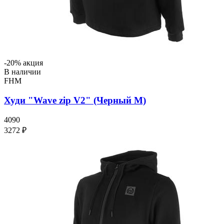
-20% акция
В наличии
FHM
Худи "Wave zip V2" (Черный M)
4090
3272 ₽