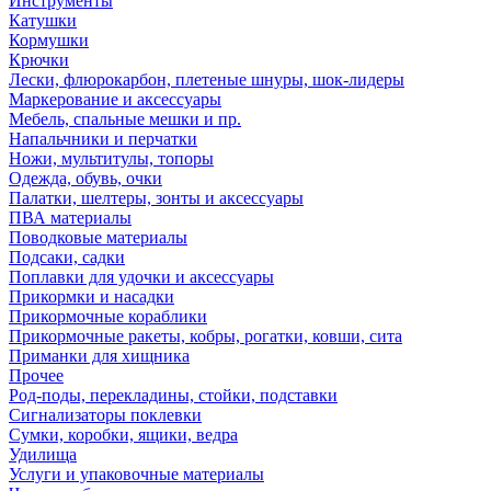
Инструменты
Катушки
Кормушки
Крючки
Лески, флюрокарбон, плетеные шнуры, шок-лидеры
Маркерование и аксессуары
Мебель, спальные мешки и пр.
Напальчники и перчатки
Ножи, мультитулы, топоры
Одежда, обувь, очки
Палатки, шелтеры, зонты и аксессуары
ПВА материалы
Поводковые материалы
Подсаки, садки
Поплавки для удочки и аксессуары
Прикормки и насадки
Прикормочные кораблики
Прикормочные ракеты, кобры, рогатки, ковши, сита
Приманки для хищника
Прочее
Род-поды, перекладины, стойки, подставки
Сигнализаторы поклевки
Сумки, коробки, ящики, ведра
Удилища
Услуги и упаковочные материалы