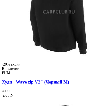
-20% акция
В наличии
FHM
Худи "Wave zip V2" (Черный M)
4090
3272 ₽