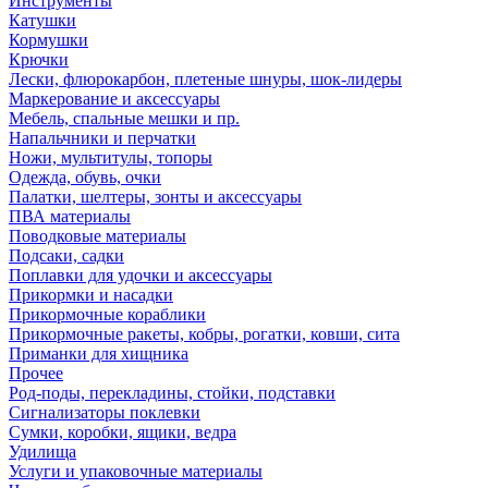
Инструменты
Катушки
Кормушки
Крючки
Лески, флюрокарбон, плетеные шнуры, шок-лидеры
Маркерование и аксессуары
Мебель, спальные мешки и пр.
Напальчники и перчатки
Ножи, мультитулы, топоры
Одежда, обувь, очки
Палатки, шелтеры, зонты и аксессуары
ПВА материалы
Поводковые материалы
Подсаки, садки
Поплавки для удочки и аксессуары
Прикормки и насадки
Прикормочные кораблики
Прикормочные ракеты, кобры, рогатки, ковши, сита
Приманки для хищника
Прочее
Род-поды, перекладины, стойки, подставки
Сигнализаторы поклевки
Сумки, коробки, ящики, ведра
Удилища
Услуги и упаковочные материалы