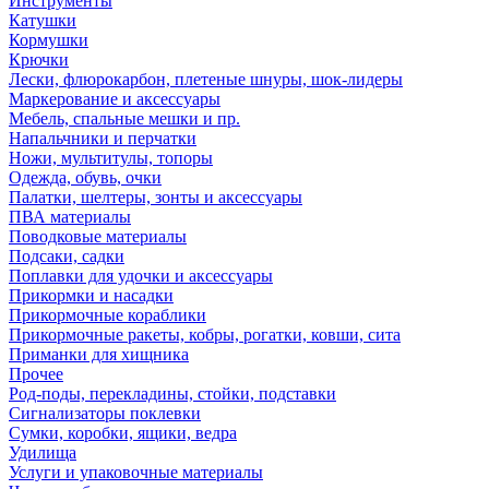
Инструменты
Катушки
Кормушки
Крючки
Лески, флюрокарбон, плетеные шнуры, шок-лидеры
Маркерование и аксессуары
Мебель, спальные мешки и пр.
Напальчники и перчатки
Ножи, мультитулы, топоры
Одежда, обувь, очки
Палатки, шелтеры, зонты и аксессуары
ПВА материалы
Поводковые материалы
Подсаки, садки
Поплавки для удочки и аксессуары
Прикормки и насадки
Прикормочные кораблики
Прикормочные ракеты, кобры, рогатки, ковши, сита
Приманки для хищника
Прочее
Род-поды, перекладины, стойки, подставки
Сигнализаторы поклевки
Сумки, коробки, ящики, ведра
Удилища
Услуги и упаковочные материалы