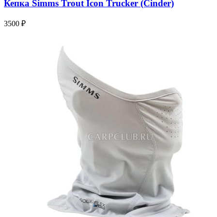
Кепка Simms Trout Icon Trucker (Cinder)
3500 ₽