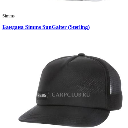
Simms
Бандана Simms SunGaiter (Sterling)