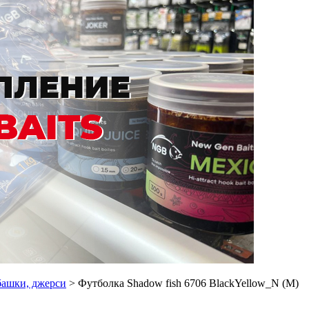
башки, джерси
> Футболка Shadow fish 6706 BlackYellow_N (M)