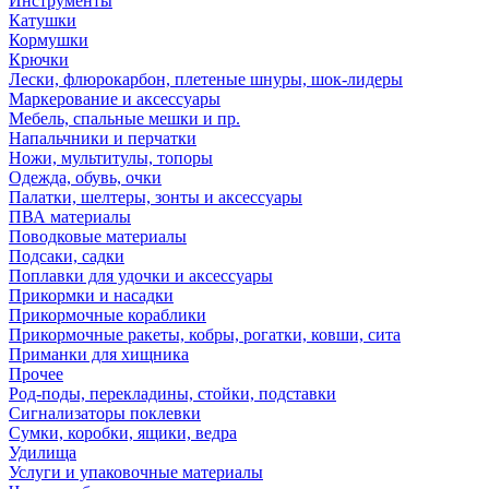
Инструменты
Катушки
Кормушки
Крючки
Лески, флюрокарбон, плетеные шнуры, шок-лидеры
Маркерование и аксессуары
Мебель, спальные мешки и пр.
Напальчники и перчатки
Ножи, мультитулы, топоры
Одежда, обувь, очки
Палатки, шелтеры, зонты и аксессуары
ПВА материалы
Поводковые материалы
Подсаки, садки
Поплавки для удочки и аксессуары
Прикормки и насадки
Прикормочные кораблики
Прикормочные ракеты, кобры, рогатки, ковши, сита
Приманки для хищника
Прочее
Род-поды, перекладины, стойки, подставки
Сигнализаторы поклевки
Сумки, коробки, ящики, ведра
Удилища
Услуги и упаковочные материалы