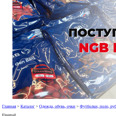
Главная
>
Каталог
>
Одежда, обувь, очки
>
Футболки, поло, ру
Finntrail