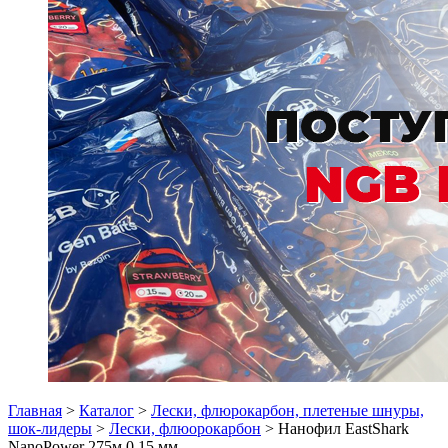
Главная
>
Каталог
>
Лески, флюрокарбон, плетеные шнуры,
шок-лидеры
>
Лески, флюорокарбон
> Нанофил EastShark
NanoPower 275м 0,15 мм