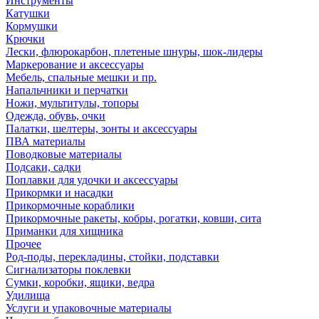
Инструменты
Катушки
Кормушки
Крючки
Лески, флюрокарбон, плетеные шнуры, шок-лидеры
Маркерование и аксессуары
Мебель, спальные мешки и пр.
Напальчники и перчатки
Ножи, мультитулы, топоры
Одежда, обувь, очки
Палатки, шелтеры, зонты и аксессуары
ПВА материалы
Поводковые материалы
Подсаки, садки
Поплавки для удочки и аксессуары
Прикормки и насадки
Прикормочные кораблики
Прикормочные ракеты, кобры, рогатки, ковши, сита
Приманки для хищника
Прочее
Род-поды, перекладины, стойки, подставки
Сигнализаторы поклевки
Сумки, коробки, ящики, ведра
Удилища
Услуги и упаковочные материалы