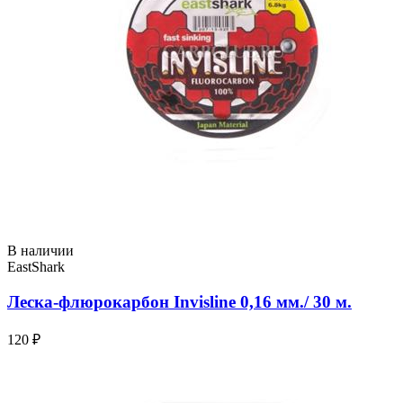
В наличии
EastShark
Леска-флюрокарбон Invisline 0,16 мм./ 30 м.
120 ₽