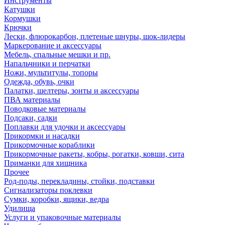
Инструменты
Катушки
Кормушки
Крючки
Лески, флюрокарбон, плетеные шнуры, шок-лидеры
Маркерование и аксессуары
Мебель, спальные мешки и пр.
Напальчники и перчатки
Ножи, мультитулы, топоры
Одежда, обувь, очки
Палатки, шелтеры, зонты и аксессуары
ПВА материалы
Поводковые материалы
Подсаки, садки
Поплавки для удочки и аксессуары
Прикормки и насадки
Прикормочные кораблики
Прикормочные ракеты, кобры, рогатки, ковши, сита
Приманки для хищника
Прочее
Род-поды, перекладины, стойки, подставки
Сигнализаторы поклевки
Сумки, коробки, ящики, ведра
Удилища
Услуги и упаковочные материалы