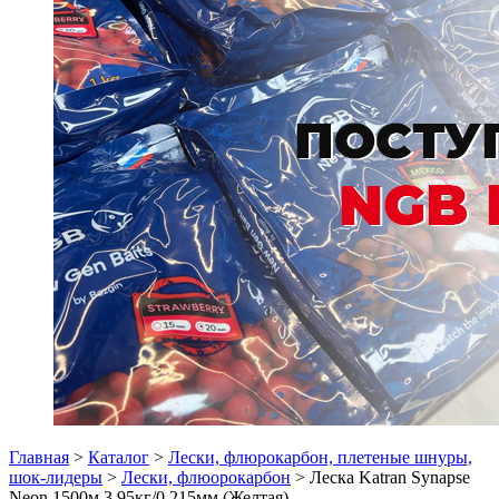
Главная
>
Каталог
>
Лески, флюрокарбон, плетеные шнуры,
шок-лидеры
>
Лески, флюорокарбон
> Леска Katran Synapse
Neon 1500м 3,95кг/0,215мм (Желтая)