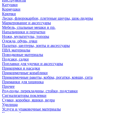
Инструменты
Катушки
Кормушки
Крючки
Лески, флюрокарбон, плетеные шнуры, шок-лидеры
Маркерование и аксессуары
Мебель, спальные мешки и пр.
Напальчники и перчатки
Ножи, мультитулы, топоры
Одежда, обувь, очки
Палатки, шелтеры, зонты и аксессуары
ПВА материалы
Поводковые материалы
Подсаки, садки
Поплавки для удочки и аксессуары
Прикормки и насадки
Прикормочные кораблики
Прикормочные ракеты, кобры, рогатки, ковши, сита
Приманки для хищника
Прочее
Род-поды, перекладины, стойки, подставки
Сигнализаторы поклевки
Сумки, коробки, ящики, ведра
Удилища
Услуги и упаковочные материалы