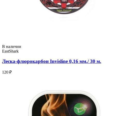
В наличии
EastShark
Леска-флюрокарбон Invisline 0,16 мм./ 30 м.
120 ₽