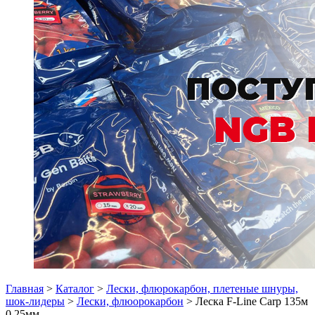
Главная
>
Каталог
>
Лески, флюрокарбон, плетеные шнуры,
шок-лидеры
>
Лески, флюорокарбон
> Леска F-Line Carp 135м
0,25мм