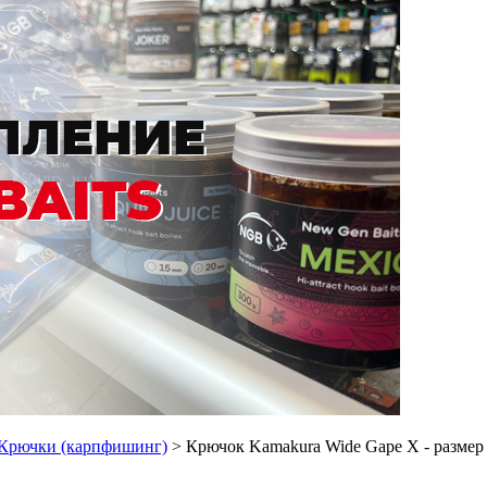
Крючки (карпфишинг)
> Крючок Kamakura Wide Gape X - размер