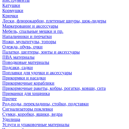
Инструменты
Катушки
Кормушки
Крючки
Лески, флюрокарбон, плетеные шнуры, шок-лидеры
Маркерование и аксессуары
Мебель, спальные мешки и пр.
Напальчники и перчатки
Ножи, мультитулы, топоры
Одежда, обувь, очки
Палатки, шелтеры, зонты и аксессуары
ПВА материалы
Поводковые материалы
Подсаки, садки
Поплавки для удочки и аксессуары
Прикормки и насадки
Прикормочные кораблики
Прикормочные ракеты, кобры, рогатки, ковши, сита
Приманки для хищника
Прочее
Род-поды, перекладины, стойки, подставки
Сигнализаторы поклевки
Сумки, коробки, ящики, ведра
Удилища
Услуги и упаковочные материалы