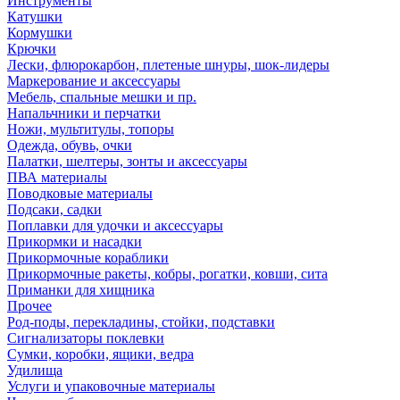
Инструменты
Катушки
Кормушки
Крючки
Лески, флюрокарбон, плетеные шнуры, шок-лидеры
Маркерование и аксессуары
Мебель, спальные мешки и пр.
Напальчники и перчатки
Ножи, мультитулы, топоры
Одежда, обувь, очки
Палатки, шелтеры, зонты и аксессуары
ПВА материалы
Поводковые материалы
Подсаки, садки
Поплавки для удочки и аксессуары
Прикормки и насадки
Прикормочные кораблики
Прикормочные ракеты, кобры, рогатки, ковши, сита
Приманки для хищника
Прочее
Род-поды, перекладины, стойки, подставки
Сигнализаторы поклевки
Сумки, коробки, ящики, ведра
Удилища
Услуги и упаковочные материалы