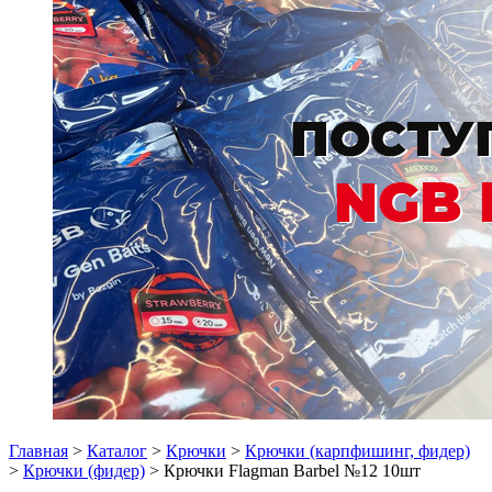
Главная
>
Каталог
>
Крючки
>
Крючки (карпфишинг, фидер)
>
Крючки (фидер)
> Крючки Flagman Barbel №12 10шт