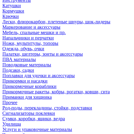
Инструменты
Катушки
Кормушки
Крючки
Лески, флюрокарбон, плетеные шнуры, шок-лидеры
Маркерование и аксессуары
Мебель, спальные мешки и пр.
Напальчники и перчатки
Ножи, мультитулы, топоры
Одежда, обувь, очки
Палатки, шелтеры, зонты и аксессуары
ПВА материалы
Поводковые материалы
Подсаки, садки
Поплавки для удочки и аксессуары
Прикормки и насадки
Прикормочные кораблики
Прикормочные ракеты, кобры, рогатки, ковши, сита
Приманки для хищника
Прочее
Род-поды, перекладины, стойки, подставки
Сигнализаторы поклевки
Сумки, коробки, ящики, ведра
Удилища
Услуги и упаковочные материалы