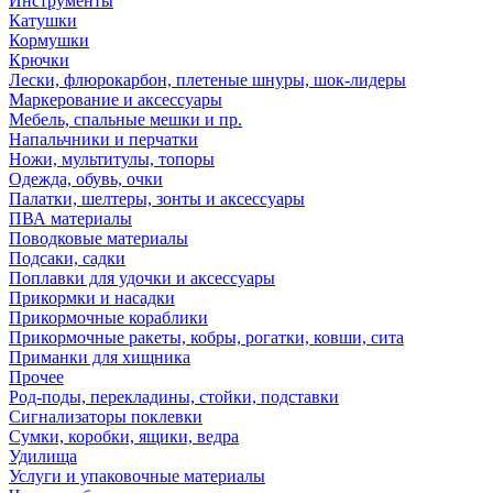
Инструменты
Катушки
Кормушки
Крючки
Лески, флюрокарбон, плетеные шнуры, шок-лидеры
Маркерование и аксессуары
Мебель, спальные мешки и пр.
Напальчники и перчатки
Ножи, мультитулы, топоры
Одежда, обувь, очки
Палатки, шелтеры, зонты и аксессуары
ПВА материалы
Поводковые материалы
Подсаки, садки
Поплавки для удочки и аксессуары
Прикормки и насадки
Прикормочные кораблики
Прикормочные ракеты, кобры, рогатки, ковши, сита
Приманки для хищника
Прочее
Род-поды, перекладины, стойки, подставки
Сигнализаторы поклевки
Сумки, коробки, ящики, ведра
Удилища
Услуги и упаковочные материалы