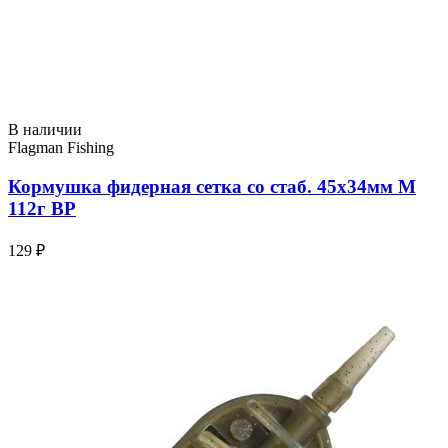
В наличии
Flagman Fishing
Кормушка фидерная сетка со стаб. 45х34мм M
112г BP
129 ₽