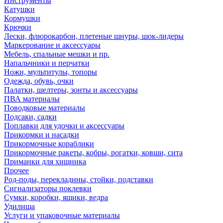
Инструменты
Катушки
Кормушки
Крючки
Лески, флюрокарбон, плетеные шнуры, шок-лидеры
Маркерование и аксессуары
Мебель, спальные мешки и пр.
Напальчники и перчатки
Ножи, мультитулы, топоры
Одежда, обувь, очки
Палатки, шелтеры, зонты и аксессуары
ПВА материалы
Поводковые материалы
Подсаки, садки
Поплавки для удочки и аксессуары
Прикормки и насадки
Прикормочные кораблики
Прикормочные ракеты, кобры, рогатки, ковши, сита
Приманки для хищника
Прочее
Род-поды, перекладины, стойки, подставки
Сигнализаторы поклевки
Сумки, коробки, ящики, ведра
Удилища
Услуги и упаковочные материалы