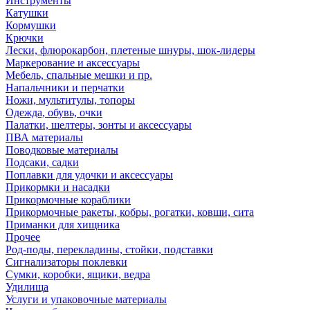
Инструменты
Катушки
Кормушки
Крючки
Лески, флюрокарбон, плетеные шнуры, шок-лидеры
Маркерование и аксессуары
Мебель, спальные мешки и пр.
Напальчники и перчатки
Ножи, мультитулы, топоры
Одежда, обувь, очки
Палатки, шелтеры, зонты и аксессуары
ПВА материалы
Поводковые материалы
Подсаки, садки
Поплавки для удочки и аксессуары
Прикормки и насадки
Прикормочные кораблики
Прикормочные ракеты, кобры, рогатки, ковши, сита
Приманки для хищника
Прочее
Род-поды, перекладины, стойки, подставки
Сигнализаторы поклевки
Сумки, коробки, ящики, ведра
Удилища
Услуги и упаковочные материалы