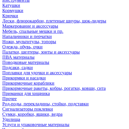
Инструменты
Катушки
Кормушки
Крючки
Лески, флюрокарбон, плетеные шнуры, шок-лидеры
Маркерование и аксессуары
Мебель, спальные мешки и пр.
Напальчники и перчатки
Ножи, мультитулы, топоры
Одежда, обувь, очки
Палатки, шелтеры, зонты и аксессуары
ПВА материалы
Поводковые материалы
Подсаки, садки
Поплавки для удочки и аксессуары
Прикормки и насадки
Прикормочные кораблики
Прикормочные ракеты, кобры, рогатки, ковши, сита
Приманки для хищника
Прочее
Род-поды, перекладины, стойки, подставки
Сигнализаторы поклевки
Сумки, коробки, ящики, ведра
Удилища
Услуги и упаковочные материалы