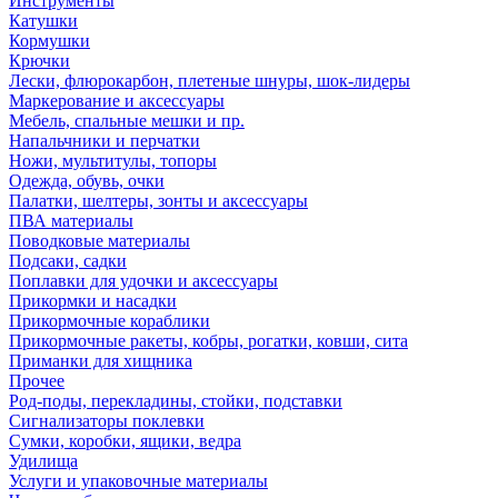
Инструменты
Катушки
Кормушки
Крючки
Лески, флюрокарбон, плетеные шнуры, шок-лидеры
Маркерование и аксессуары
Мебель, спальные мешки и пр.
Напальчники и перчатки
Ножи, мультитулы, топоры
Одежда, обувь, очки
Палатки, шелтеры, зонты и аксессуары
ПВА материалы
Поводковые материалы
Подсаки, садки
Поплавки для удочки и аксессуары
Прикормки и насадки
Прикормочные кораблики
Прикормочные ракеты, кобры, рогатки, ковши, сита
Приманки для хищника
Прочее
Род-поды, перекладины, стойки, подставки
Сигнализаторы поклевки
Сумки, коробки, ящики, ведра
Удилища
Услуги и упаковочные материалы