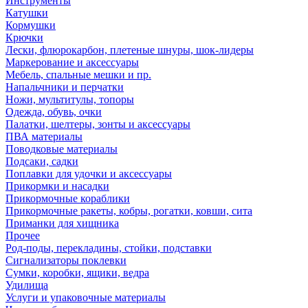
Инструменты
Катушки
Кормушки
Крючки
Лески, флюрокарбон, плетеные шнуры, шок-лидеры
Маркерование и аксессуары
Мебель, спальные мешки и пр.
Напальчники и перчатки
Ножи, мультитулы, топоры
Одежда, обувь, очки
Палатки, шелтеры, зонты и аксессуары
ПВА материалы
Поводковые материалы
Подсаки, садки
Поплавки для удочки и аксессуары
Прикормки и насадки
Прикормочные кораблики
Прикормочные ракеты, кобры, рогатки, ковши, сита
Приманки для хищника
Прочее
Род-поды, перекладины, стойки, подставки
Сигнализаторы поклевки
Сумки, коробки, ящики, ведра
Удилища
Услуги и упаковочные материалы