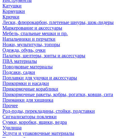
Инструменты
Катушки
Кормушки
Крючки
Лески, флюрокарбон, плетеные шнуры, шок-лидеры
Маркерование и аксессуары
Мебель, спальные мешки и пр.
Напальчники и перчатки
Ножи, мультитулы, топоры
Одежда, обувь, очки
Палатки, шелтеры, зонты и аксессуары
ПВА материалы
Поводковые материалы
Подсаки, садки
Поплавки для удочки и аксессуары
Прикормки и насадки
Прикормочные кораблики
Прикормочные ракеты, кобры, рогатки, ковши, сита
Приманки для хищника
Прочее
Род-поды, перекладины, стойки, подставки
Сигнализаторы поклевки
Сумки, коробки, ящики, ведра
Удилища
Услуги и упаковочные материалы