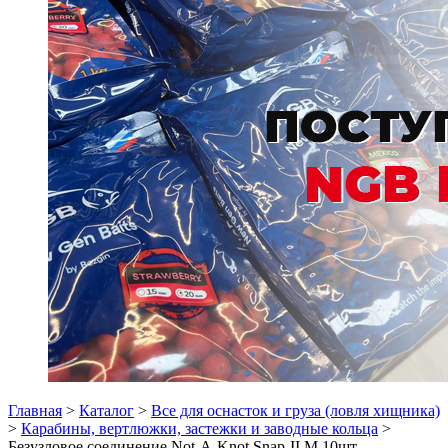
Главная
>
Каталог
>
Все для оснасток и груза (ловля хищника)
>
Карабины, вертлюжки, застежки и заводные кольца
>
Безузловое соединение Not-A-Knot Snap-ІІ M 10шт