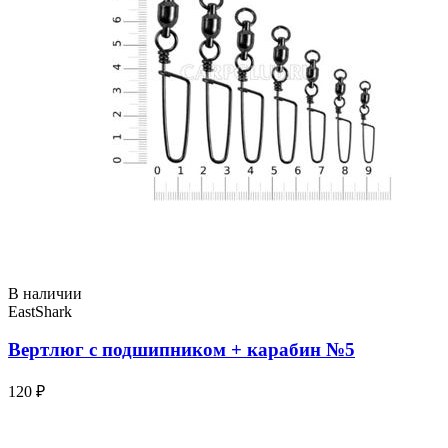
В наличии
EastShark
Вертлюг с подшипником + карабин №5
120 ₽