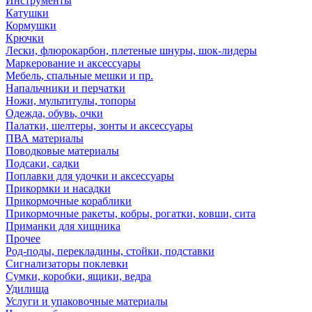
Инструменты
Катушки
Кормушки
Крючки
Лески, флюрокарбон, плетеные шнуры, шок-лидеры
Маркерование и аксессуары
Мебель, спальные мешки и пр.
Напальчники и перчатки
Ножи, мультитулы, топоры
Одежда, обувь, очки
Палатки, шелтеры, зонты и аксессуары
ПВА материалы
Поводковые материалы
Подсаки, садки
Поплавки для удочки и аксессуары
Прикормки и насадки
Прикормочные кораблики
Прикормочные ракеты, кобры, рогатки, ковши, сита
Приманки для хищника
Прочее
Род-поды, перекладины, стойки, подставки
Сигнализаторы поклевки
Сумки, коробки, ящики, ведра
Удилища
Услуги и упаковочные материалы