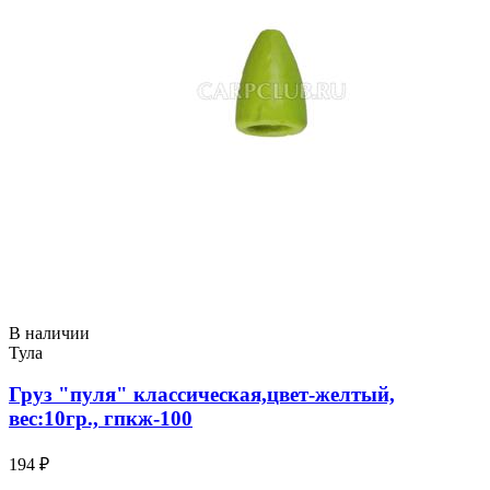
В наличии
Тула
Груз "пуля" классическая,цвет-желтый,
вес:10гр., гпкж-100
194 ₽