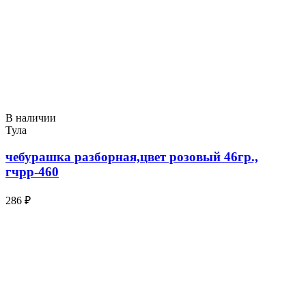
В наличии
Тула
чебурашка разборная,цвет розовый 46гр.,
гчрр-460
286 ₽