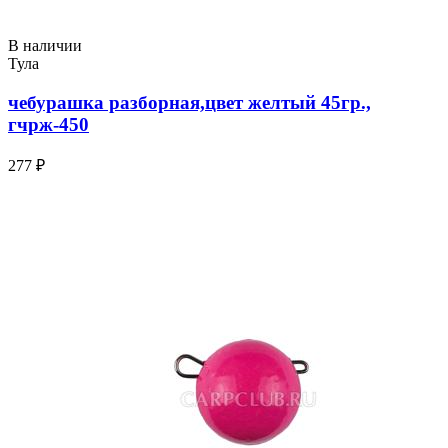
В наличии
Тула
чебурашка разборная,цвет желтый 45гр.,
гчрж-450
277 ₽