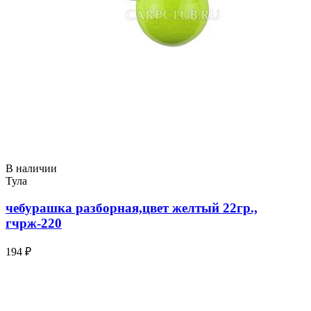
В наличии
Тула
чебурашка разборная,цвет желтый 22гр.,
гчрж-220
194 ₽