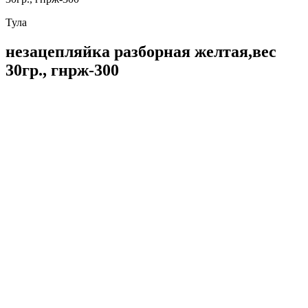
Тула
незацепляйка разборная желтая,вес
30гр., гнрж-300