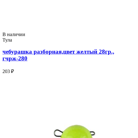
В наличии
Тула
чебурашка разборная,цвет желтый 28гр.,
гчрж-280
203 ₽