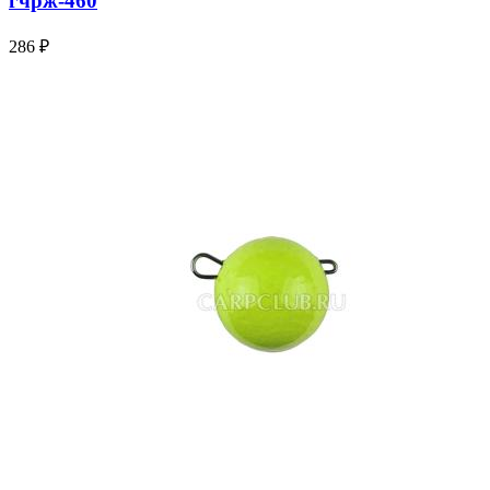
гчрж-460
286 ₽