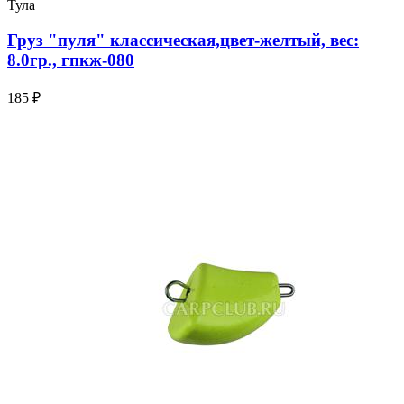
Тула
Груз "пуля" классическая,цвет-желтый, вес:
8.0гр., гпкж-080
185 ₽