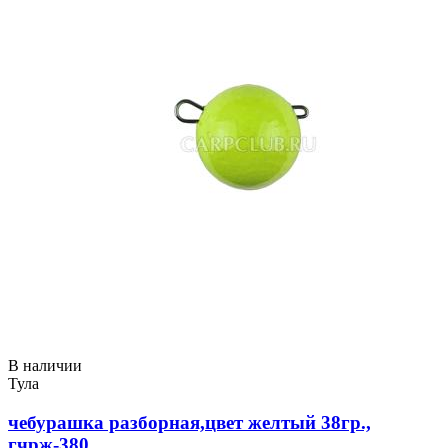
В наличии
Тула
чебурашка разборная,цвет желтый 38гр.,
гчрж-380