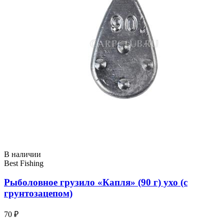
В наличии
Best Fishing
Рыболовное грузило «Капля» (90 г) ухо (с
грунтозацепом)
70 ₽