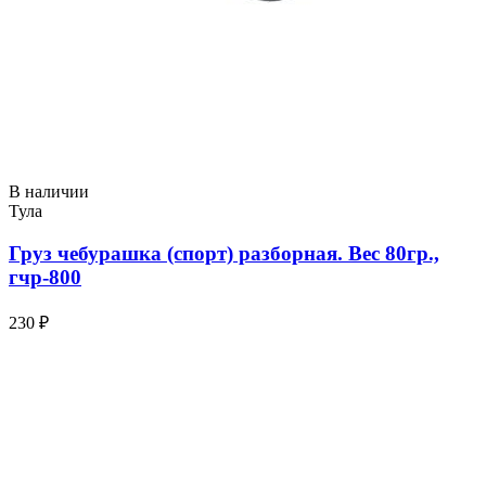
В наличии
Тула
Груз чебурашка (спорт) разборная. Вес 80гр.,
гчр-800
230 ₽