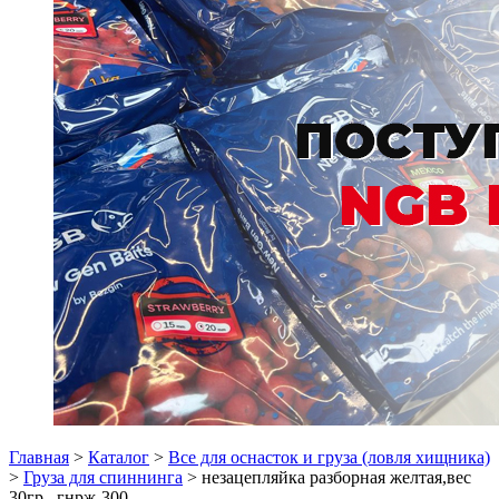
Главная
>
Каталог
>
Все для оснасток и груза (ловля хищника)
>
Груза для спиннинга
> незацепляйка разборная желтая,вес
30гр., гнрж-300