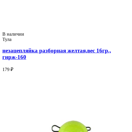
В наличии
Тула
незацепляйка разборная желтая,вес 16гр.,
гнрж-160
179 ₽