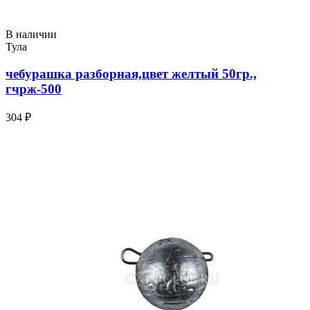
В наличии
Тула
чебурашка разборная,цвет желтый 50гр.,
гчрж-500
304 ₽