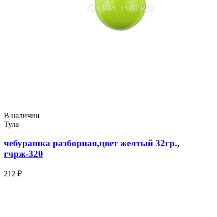
В наличии
Тула
чебурашка разборная,цвет желтый 32гр.,
гчрж-320
212 ₽