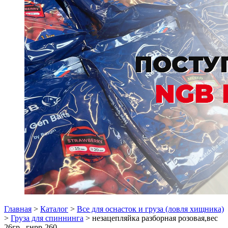
Главная
>
Каталог
>
Все для оснасток и груза (ловля хищника)
>
Груза для спиннинга
> незацепляйка разборная розовая,вес
26гр., гнрр-260