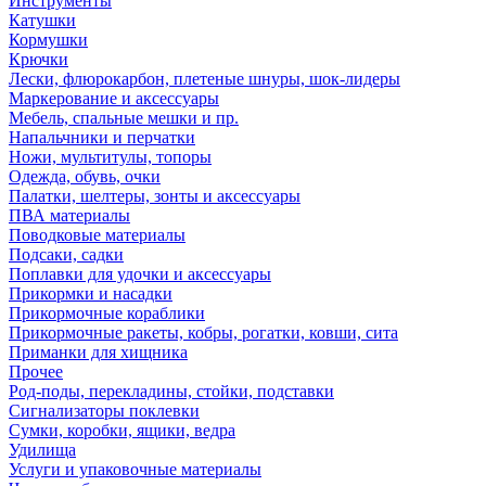
Инструменты
Катушки
Кормушки
Крючки
Лески, флюрокарбон, плетеные шнуры, шок-лидеры
Маркерование и аксессуары
Мебель, спальные мешки и пр.
Напальчники и перчатки
Ножи, мультитулы, топоры
Одежда, обувь, очки
Палатки, шелтеры, зонты и аксессуары
ПВА материалы
Поводковые материалы
Подсаки, садки
Поплавки для удочки и аксессуары
Прикормки и насадки
Прикормочные кораблики
Прикормочные ракеты, кобры, рогатки, ковши, сита
Приманки для хищника
Прочее
Род-поды, перекладины, стойки, подставки
Сигнализаторы поклевки
Сумки, коробки, ящики, ведра
Удилища
Услуги и упаковочные материалы