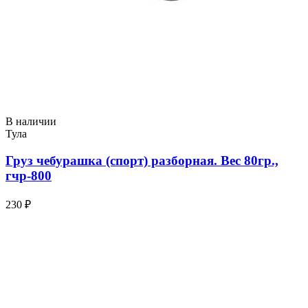
В наличии
Тула
Груз чебурашка (спорт) разборная. Вес 80гр.,
гчр-800
230 ₽