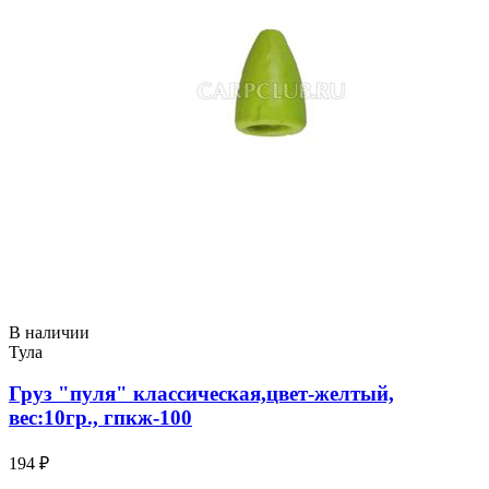
В наличии
Тула
Груз "пуля" классическая,цвет-желтый,
вес:10гр., гпкж-100
194 ₽