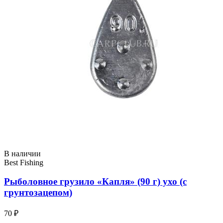
В наличии
Best Fishing
Рыболовное грузило «Капля» (90 г) ухо (с
грунтозацепом)
70 ₽