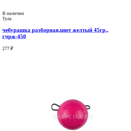
В наличии
Тула
чебурашка разборная,цвет желтый 45гр.,
гчрж-450
277 ₽