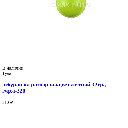
В наличии
Тула
чебурашка разборная,цвет желтый 32гр.,
гчрж-320
212 ₽