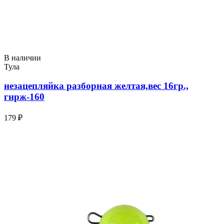
В наличии
Тула
незацепляйка разборная желтая,вес 16гр.,
гнрж-160
179 ₽