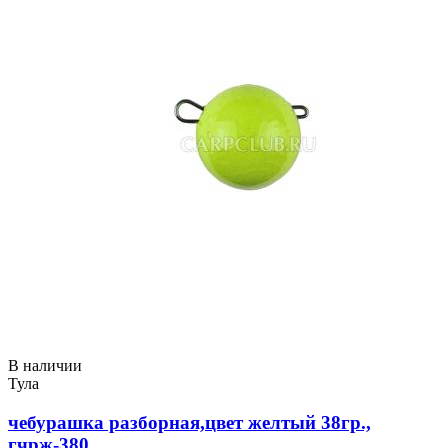
В наличии
Тула
чебурашка разборная,цвет желтый 38гр.,
гчрж-380