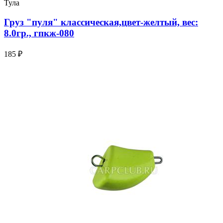
Тула
Груз "пуля" классическая,цвет-желтый, вес:
8.0гр., гпкж-080
185 ₽