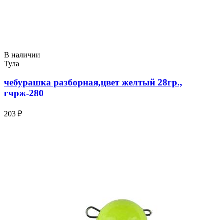
В наличии
Тула
чебурашка разборная,цвет желтый 28гр.,
гчрж-280
203 ₽