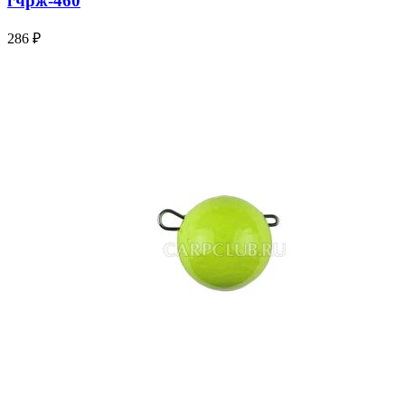
гчрж-460
286 ₽