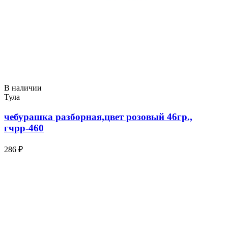
В наличии
Тула
чебурашка разборная,цвет розовый 46гр.,
гчрр-460
286 ₽