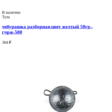
В наличии
Тула
чебурашка разборная,цвет желтый 50гр.,
гчрж-500
304 ₽