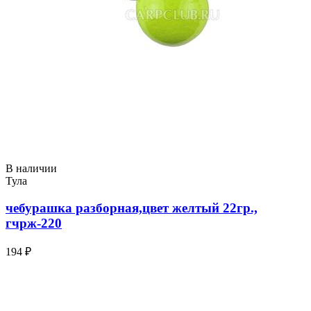
В наличии
Тула
чебурашка разборная,цвет желтый 22гр.,
гчрж-220
194 ₽