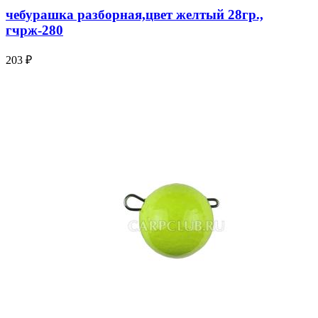
чебурашка разборная,цвет желтый 28гр.,
гчрж-280
203 ₽