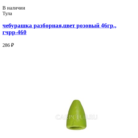
В наличии
Тула
чебурашка разборная,цвет розовый 46гр.,
гчрр-460
286 ₽