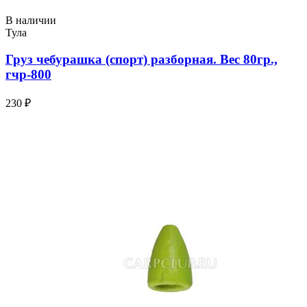
В наличии
Тула
Груз чебурашка (спорт) разборная. Вес 80гр.,
гчр-800
230 ₽