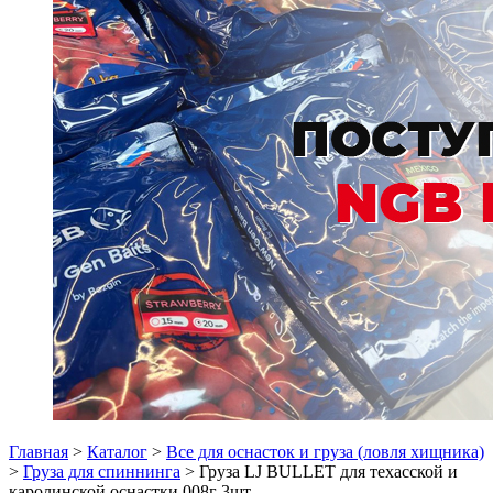
Главная
>
Каталог
>
Все для оснасток и груза (ловля хищника)
>
Груза для спиннинга
> Груза LJ BULLET для техасской и
каролинской оснастки 008г 3шт