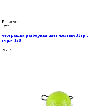
В наличии
Тула
чебурашка разборная,цвет желтый 32гр.,
гчрж-320
212 ₽