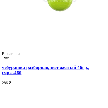
В наличии
Тула
чебурашка разборная,цвет желтый 46гр.,
гчрж-460
286 ₽