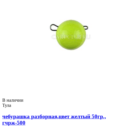
В наличии
Тула
чебурашка разборная,цвет желтый 50гр.,
гчрж-500