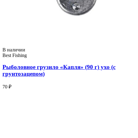
В наличии
Best Fishing
Рыболовное грузило «Капля» (90 г) ухо (с
грунтозацепом)
70 ₽