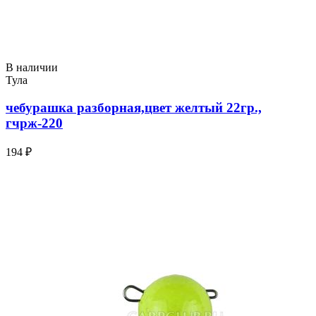
В наличии
Тула
чебурашка разборная,цвет желтый 22гр.,
гчрж-220
194 ₽