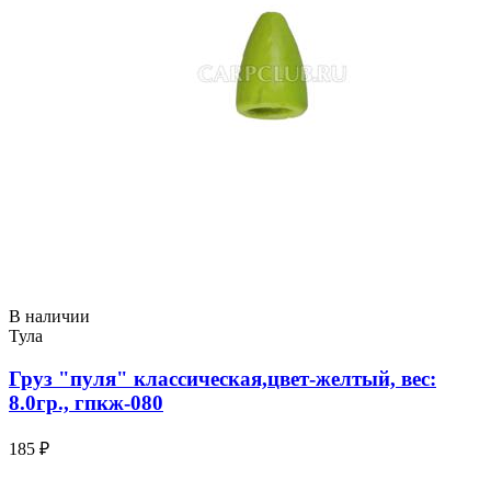
В наличии
Тула
Груз "пуля" классическая,цвет-желтый, вес:
8.0гр., гпкж-080
185 ₽