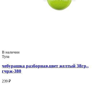
В наличии
Тула
чебурашка разборная,цвет желтый 38гр.,
гчрж-380
239 ₽