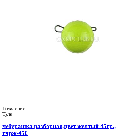
В наличии
Тула
чебурашка разборная,цвет желтый 45гр.,
гчрж-450