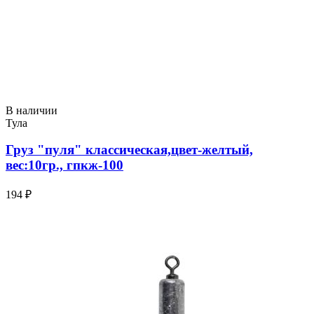
В наличии
Тула
Груз "пуля" классическая,цвет-желтый,
вес:10гр., гпкж-100
194 ₽