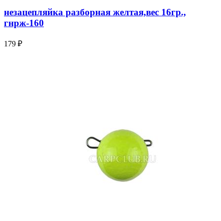
незацепляйка разборная желтая,вес 16гр.,
гнрж-160
179 ₽