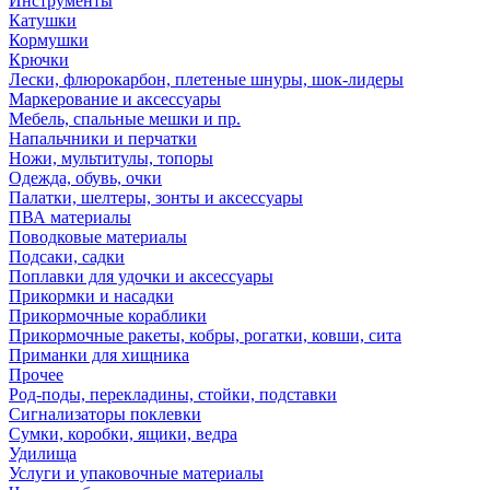
Инструменты
Катушки
Кормушки
Крючки
Лески, флюрокарбон, плетеные шнуры, шок-лидеры
Маркерование и аксессуары
Мебель, спальные мешки и пр.
Напальчники и перчатки
Ножи, мультитулы, топоры
Одежда, обувь, очки
Палатки, шелтеры, зонты и аксессуары
ПВА материалы
Поводковые материалы
Подсаки, садки
Поплавки для удочки и аксессуары
Прикормки и насадки
Прикормочные кораблики
Прикормочные ракеты, кобры, рогатки, ковши, сита
Приманки для хищника
Прочее
Род-поды, перекладины, стойки, подставки
Сигнализаторы поклевки
Сумки, коробки, ящики, ведра
Удилища
Услуги и упаковочные материалы