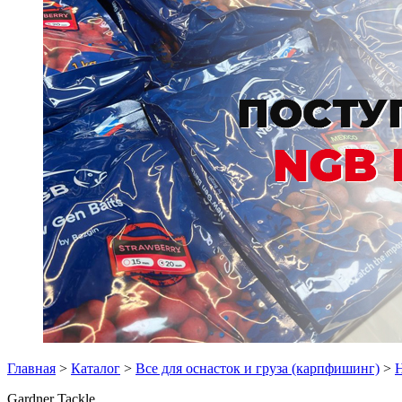
Главная
>
Каталог
>
Все для оснасток и груза (карпфишинг)
>
Н
Gardner Tackle