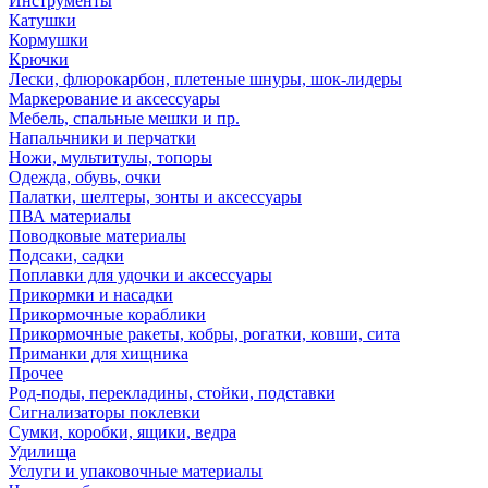
Инструменты
Катушки
Кормушки
Крючки
Лески, флюрокарбон, плетеные шнуры, шок-лидеры
Маркерование и аксессуары
Мебель, спальные мешки и пр.
Напальчники и перчатки
Ножи, мультитулы, топоры
Одежда, обувь, очки
Палатки, шелтеры, зонты и аксессуары
ПВА материалы
Поводковые материалы
Подсаки, садки
Поплавки для удочки и аксессуары
Прикормки и насадки
Прикормочные кораблики
Прикормочные ракеты, кобры, рогатки, ковши, сита
Приманки для хищника
Прочее
Род-поды, перекладины, стойки, подставки
Сигнализаторы поклевки
Сумки, коробки, ящики, ведра
Удилища
Услуги и упаковочные материалы