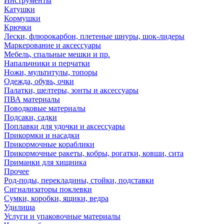
Инструменты
Катушки
Кормушки
Крючки
Лески, флюрокарбон, плетеные шнуры, шок-лидеры
Маркерование и аксессуары
Мебель, спальные мешки и пр.
Напальчники и перчатки
Ножи, мультитулы, топоры
Одежда, обувь, очки
Палатки, шелтеры, зонты и аксессуары
ПВА материалы
Поводковые материалы
Подсаки, садки
Поплавки для удочки и аксессуары
Прикормки и насадки
Прикормочные кораблики
Прикормочные ракеты, кобры, рогатки, ковши, сита
Приманки для хищника
Прочее
Род-поды, перекладины, стойки, подставки
Сигнализаторы поклевки
Сумки, коробки, ящики, ведра
Удилища
Услуги и упаковочные материалы