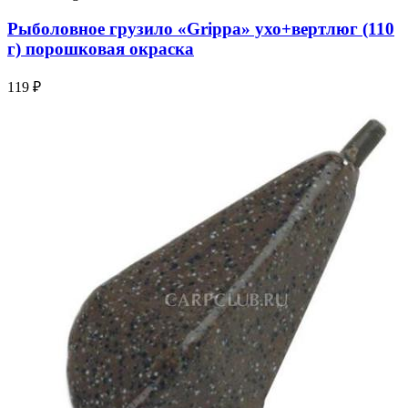
Рыболовное грузило «Grippa» ухо+вертлюг (110
г) порошковая окраска
119 ₽