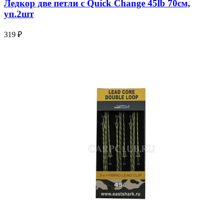
Ледкор две петли с Quick Change 45lb 70см,
уп.2шт
319 ₽