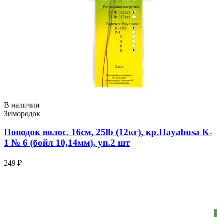
В наличии
Зимородок
Поводок волос. 16см, 25lb (12кг), кр.Hayabusa K-
1 № 6 (бойл 10,14мм), уп.2 шт
249 ₽