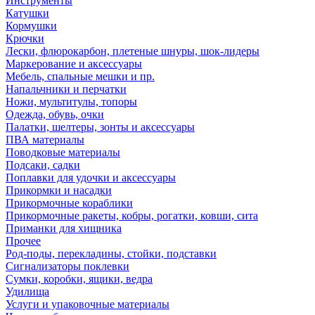
Инструменты
Катушки
Кормушки
Крючки
Лески, флюрокарбон, плетеные шнуры, шок-лидеры
Маркерование и аксессуары
Мебель, спальные мешки и пр.
Напальчники и перчатки
Ножи, мультитулы, топоры
Одежда, обувь, очки
Палатки, шелтеры, зонты и аксессуары
ПВА материалы
Поводковые материалы
Подсаки, садки
Поплавки для удочки и аксессуары
Прикормки и насадки
Прикормочные кораблики
Прикормочные ракеты, кобры, рогатки, ковши, сита
Приманки для хищника
Прочее
Род-поды, перекладины, стойки, подставки
Сигнализаторы поклевки
Сумки, коробки, ящики, ведра
Удилища
Услуги и упаковочные материалы