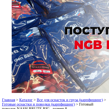
Главная
>
Каталог
>
Все для оснасток и груза (карпфишинг)
>
Готовые оснастки и поводки (карпфишинг)
> Готовый
поводок NASH BRUTE RIG - размер 8