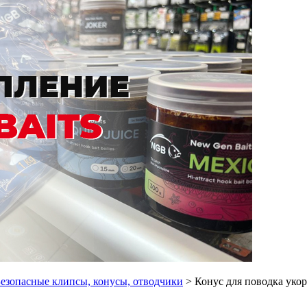
езопасные клипсы, конусы, отводчики
> Конус для поводка укор