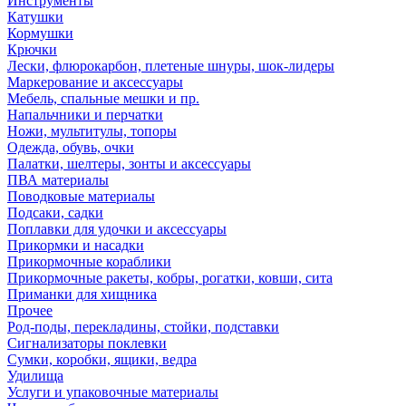
Инструменты
Катушки
Кормушки
Крючки
Лески, флюрокарбон, плетеные шнуры, шок-лидеры
Маркерование и аксессуары
Мебель, спальные мешки и пр.
Напальчники и перчатки
Ножи, мультитулы, топоры
Одежда, обувь, очки
Палатки, шелтеры, зонты и аксессуары
ПВА материалы
Поводковые материалы
Подсаки, садки
Поплавки для удочки и аксессуары
Прикормки и насадки
Прикормочные кораблики
Прикормочные ракеты, кобры, рогатки, ковши, сита
Приманки для хищника
Прочее
Род-поды, перекладины, стойки, подставки
Сигнализаторы поклевки
Сумки, коробки, ящики, ведра
Удилища
Услуги и упаковочные материалы