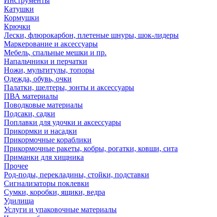
Инструменты
Катушки
Кормушки
Крючки
Лески, флюрокарбон, плетеные шнуры, шок-лидеры
Маркерование и аксессуары
Мебель, спальные мешки и пр.
Напальчники и перчатки
Ножи, мультитулы, топоры
Одежда, обувь, очки
Палатки, шелтеры, зонты и аксессуары
ПВА материалы
Поводковые материалы
Подсаки, садки
Поплавки для удочки и аксессуары
Прикормки и насадки
Прикормочные кораблики
Прикормочные ракеты, кобры, рогатки, ковши, сита
Приманки для хищника
Прочее
Род-поды, перекладины, стойки, подставки
Сигнализаторы поклевки
Сумки, коробки, ящики, ведра
Удилища
Услуги и упаковочные материалы