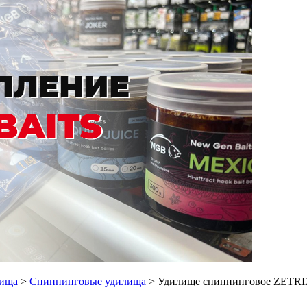
лища
>
Спиннинговые удилища
> Удилище спиннинговое ZETRI