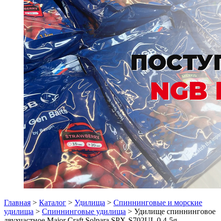
Главная
>
Каталог
>
Удилища
>
Спиннинговые и морские
удилища
>
Спиннинговые удилища
> Удилище спиннинговое
двухчастное Major Craft Solpara SPX-S702UL 0.4-5g