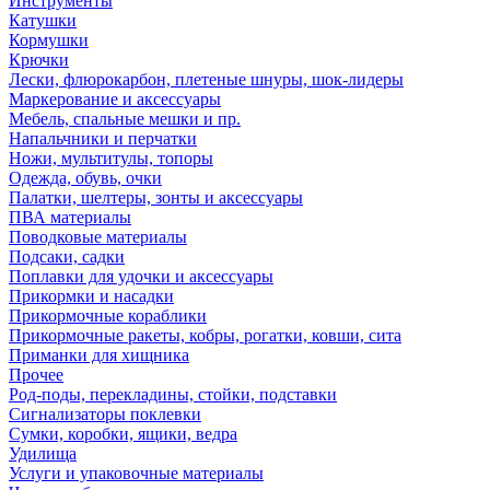
Инструменты
Катушки
Кормушки
Крючки
Лески, флюрокарбон, плетеные шнуры, шок-лидеры
Маркерование и аксессуары
Мебель, спальные мешки и пр.
Напальчники и перчатки
Ножи, мультитулы, топоры
Одежда, обувь, очки
Палатки, шелтеры, зонты и аксессуары
ПВА материалы
Поводковые материалы
Подсаки, садки
Поплавки для удочки и аксессуары
Прикормки и насадки
Прикормочные кораблики
Прикормочные ракеты, кобры, рогатки, ковши, сита
Приманки для хищника
Прочее
Род-поды, перекладины, стойки, подставки
Сигнализаторы поклевки
Сумки, коробки, ящики, ведра
Удилища
Услуги и упаковочные материалы