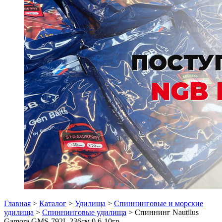
Главная
>
Каталог
>
Удилища
>
Спиннинговые и морские
удилища
>
Спиннинговые удилища
> Спиннинг Nautilus
Gamora GMS-792L 236см 0.6-10гр