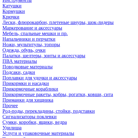
Инструменты
Катушки
Кормушки
Крючки
Лески, флюрокарбон, плетеные шнуры, шок-лидеры
Маркерование и аксессуары
Мебель, спальные мешки и пр.
Напальчники и перчатки
Ножи, мультитулы, топоры
Одежда, обувь, очки
Палатки, шелтеры, зонты и аксессуары
ПВА материалы
Поводковые материалы
Подсаки, садки
Поплавки для удочки и аксессуары
Прикормки и насадки
Прикормочные кораблики
Прикормочные ракеты, кобры, рогатки, ковши, сита
Приманки для хищника
Прочее
Род-поды, перекладины, стойки, подставки
Сигнализаторы поклевки
Сумки, коробки, ящики, ведра
Удилища
Услуги и упаковочные материалы