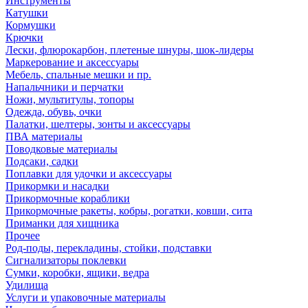
Инструменты
Катушки
Кормушки
Крючки
Лески, флюрокарбон, плетеные шнуры, шок-лидеры
Маркерование и аксессуары
Мебель, спальные мешки и пр.
Напальчники и перчатки
Ножи, мультитулы, топоры
Одежда, обувь, очки
Палатки, шелтеры, зонты и аксессуары
ПВА материалы
Поводковые материалы
Подсаки, садки
Поплавки для удочки и аксессуары
Прикормки и насадки
Прикормочные кораблики
Прикормочные ракеты, кобры, рогатки, ковши, сита
Приманки для хищника
Прочее
Род-поды, перекладины, стойки, подставки
Сигнализаторы поклевки
Сумки, коробки, ящики, ведра
Удилища
Услуги и упаковочные материалы