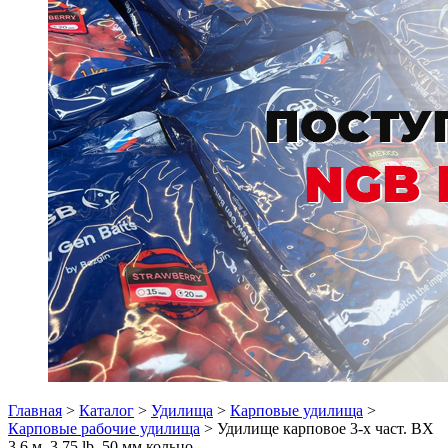
Главная
>
Каталог
>
Удилища
>
Карповые удилища
>
Карповые рабочие удилища
> Удилище карповое 3-х част. BX
3.6 м. 3.75 lb. 50 мм кольцо