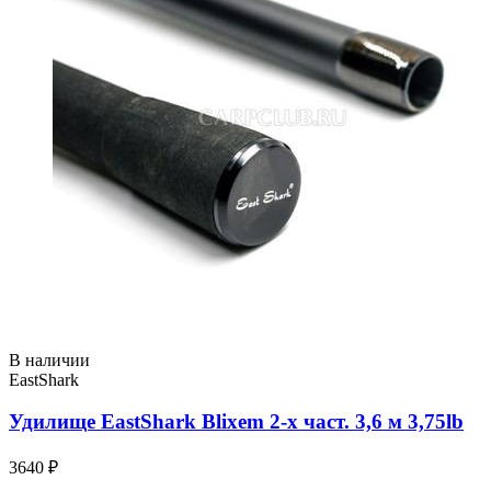
В наличии
EastShark
Удилище EastShark Blixem 2-x част. 3,6 м 3,75lb
3640 ₽