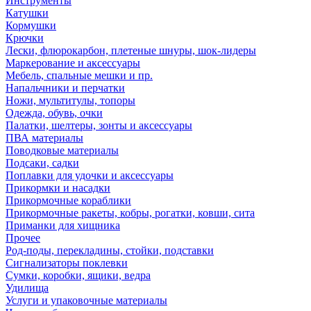
Инструменты
Катушки
Кормушки
Крючки
Лески, флюрокарбон, плетеные шнуры, шок-лидеры
Маркерование и аксессуары
Мебель, спальные мешки и пр.
Напальчники и перчатки
Ножи, мультитулы, топоры
Одежда, обувь, очки
Палатки, шелтеры, зонты и аксессуары
ПВА материалы
Поводковые материалы
Подсаки, садки
Поплавки для удочки и аксессуары
Прикормки и насадки
Прикормочные кораблики
Прикормочные ракеты, кобры, рогатки, ковши, сита
Приманки для хищника
Прочее
Род-поды, перекладины, стойки, подставки
Сигнализаторы поклевки
Сумки, коробки, ящики, ведра
Удилища
Услуги и упаковочные материалы