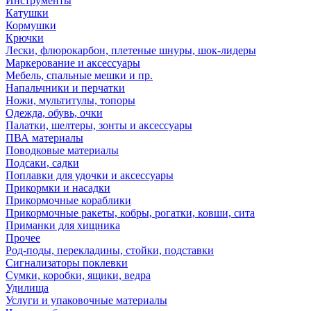
Инструменты
Катушки
Кормушки
Крючки
Лески, флюрокарбон, плетеные шнуры, шок-лидеры
Маркерование и аксессуары
Мебель, спальные мешки и пр.
Напальчники и перчатки
Ножи, мультитулы, топоры
Одежда, обувь, очки
Палатки, шелтеры, зонты и аксессуары
ПВА материалы
Поводковые материалы
Подсаки, садки
Поплавки для удочки и аксессуары
Прикормки и насадки
Прикормочные кораблики
Прикормочные ракеты, кобры, рогатки, ковши, сита
Приманки для хищника
Прочее
Род-поды, перекладины, стойки, подставки
Сигнализаторы поклевки
Сумки, коробки, ящики, ведра
Удилища
Услуги и упаковочные материалы