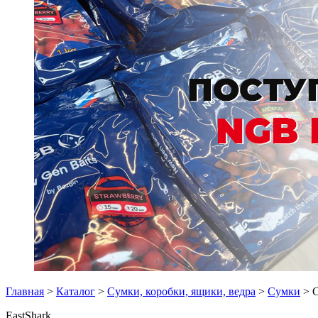
Главная
>
Каталог
>
Сумки, коробки, ящики, ведра
>
Сумки
> С
EastShark