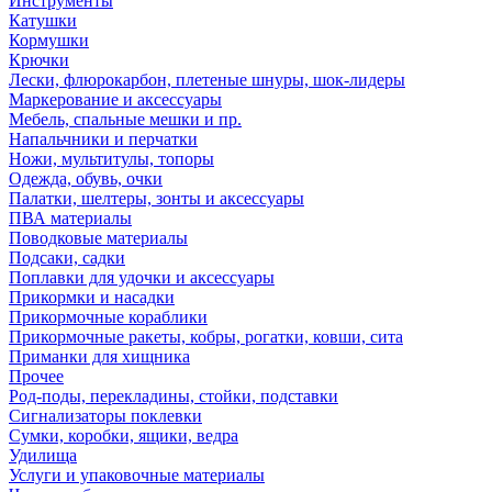
Инструменты
Катушки
Кормушки
Крючки
Лески, флюрокарбон, плетеные шнуры, шок-лидеры
Маркерование и аксессуары
Мебель, спальные мешки и пр.
Напальчники и перчатки
Ножи, мультитулы, топоры
Одежда, обувь, очки
Палатки, шелтеры, зонты и аксессуары
ПВА материалы
Поводковые материалы
Подсаки, садки
Поплавки для удочки и аксессуары
Прикормки и насадки
Прикормочные кораблики
Прикормочные ракеты, кобры, рогатки, ковши, сита
Приманки для хищника
Прочее
Род-поды, перекладины, стойки, подставки
Сигнализаторы поклевки
Сумки, коробки, ящики, ведра
Удилища
Услуги и упаковочные материалы