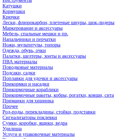
Инструменты
Катушки
Кормушки
Крючки
Лески, флюрокарбон, плетеные шнуры, шок-лидеры
Маркерование и аксессуары
Мебель, спальные мешки и пр.
Напальчники и перчатки
Ножи, мультитулы, топоры
Одежда, обувь, очки
Палатки, шелтеры, зонты и аксессуары
ПВА материалы
Поводковые материалы
Подсаки, садки
Поплавки для удочки и аксессуары
Прикормки и насадки
Прикормочные кораблики
Прикормочные ракеты, кобры, рогатки, ковши, сита
Приманки для хищника
Прочее
Род-поды, перекладины, стойки, подставки
Сигнализаторы поклевки
Сумки, коробки, ящики, ведра
Удилища
Услуги и упаковочные материалы