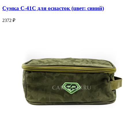
Сумка С-41С для оснасток (цвет: синий)
2372 ₽