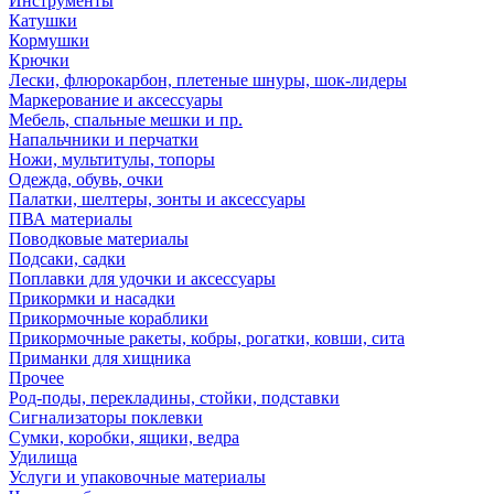
Инструменты
Катушки
Кормушки
Крючки
Лески, флюрокарбон, плетеные шнуры, шок-лидеры
Маркерование и аксессуары
Мебель, спальные мешки и пр.
Напальчники и перчатки
Ножи, мультитулы, топоры
Одежда, обувь, очки
Палатки, шелтеры, зонты и аксессуары
ПВА материалы
Поводковые материалы
Подсаки, садки
Поплавки для удочки и аксессуары
Прикормки и насадки
Прикормочные кораблики
Прикормочные ракеты, кобры, рогатки, ковши, сита
Приманки для хищника
Прочее
Род-поды, перекладины, стойки, подставки
Сигнализаторы поклевки
Сумки, коробки, ящики, ведра
Удилища
Услуги и упаковочные материалы