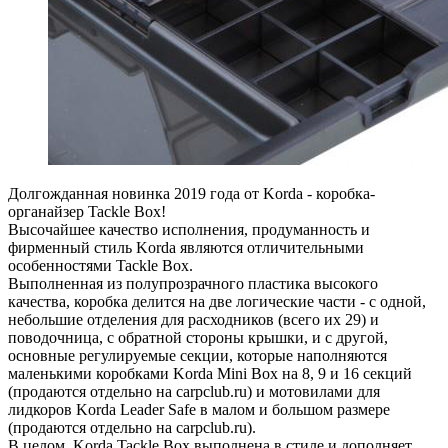
Долгожданная новинка 2019 года от Korda - коробка-
органайзер Tackle Box!
Высочайшее качество исполнения, продуманность и
фирменный стиль Korda являются отличительными
особенностями Tackle Box.
Выполненная из полупрозрачного пластика высокого
качества, коробка делится на две логические части - с одной,
небольшие отделения для расходников (всего их 29) и
поводочница, с обратной стороны крышки, и с другой,
основные регулируемые секции, которые наполняются
маленькими коробками Korda Mini Box на 8, 9 и 16 секций
(продаются отдельно на carpclub.ru) и мотовилами для
лидкоров Korda Leader Safe в малом и большом размере
(продаются отдельно на carpclub.ru).
В целом, Korda Tackle Box выполнена в стиле и дополняет