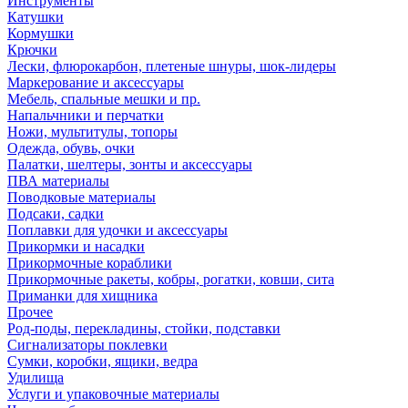
Инструменты
Катушки
Кормушки
Крючки
Лески, флюрокарбон, плетеные шнуры, шок-лидеры
Маркерование и аксессуары
Мебель, спальные мешки и пр.
Напальчники и перчатки
Ножи, мультитулы, топоры
Одежда, обувь, очки
Палатки, шелтеры, зонты и аксессуары
ПВА материалы
Поводковые материалы
Подсаки, садки
Поплавки для удочки и аксессуары
Прикормки и насадки
Прикормочные кораблики
Прикормочные ракеты, кобры, рогатки, ковши, сита
Приманки для хищника
Прочее
Род-поды, перекладины, стойки, подставки
Сигнализаторы поклевки
Сумки, коробки, ящики, ведра
Удилища
Услуги и упаковочные материалы