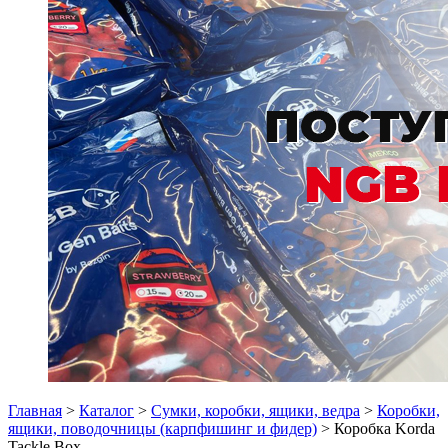
Главная
>
Каталог
>
Сумки, коробки, ящики, ведра
>
Коробки,
ящики, поводочницы (карпфишинг и фидер)
> Коробка Korda
Tackle Box