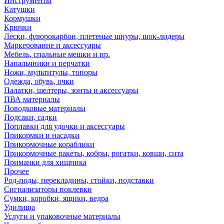
Инструменты
Катушки
Кормушки
Крючки
Лески, флюрокарбон, плетеные шнуры, шок-лидеры
Маркерование и аксессуары
Мебель, спальные мешки и пр.
Напальчники и перчатки
Ножи, мультитулы, топоры
Одежда, обувь, очки
Палатки, шелтеры, зонты и аксессуары
ПВА материалы
Поводковые материалы
Подсаки, садки
Поплавки для удочки и аксессуары
Прикормки и насадки
Прикормочные кораблики
Прикормочные ракеты, кобры, рогатки, ковши, сита
Приманки для хищника
Прочее
Род-поды, перекладины, стойки, подставки
Сигнализаторы поклевки
Сумки, коробки, ящики, ведра
Удилища
Услуги и упаковочные материалы