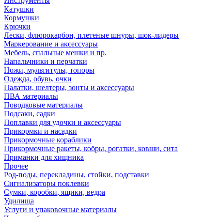
Инструменты
Катушки
Кормушки
Крючки
Лески, флюрокарбон, плетеные шнуры, шок-лидеры
Маркерование и аксессуары
Мебель, спальные мешки и пр.
Напальчники и перчатки
Ножи, мультитулы, топоры
Одежда, обувь, очки
Палатки, шелтеры, зонты и аксессуары
ПВА материалы
Поводковые материалы
Подсаки, садки
Поплавки для удочки и аксессуары
Прикормки и насадки
Прикормочные кораблики
Прикормочные ракеты, кобры, рогатки, ковши, сита
Приманки для хищника
Прочее
Род-поды, перекладины, стойки, подставки
Сигнализаторы поклевки
Сумки, коробки, ящики, ведра
Удилища
Услуги и упаковочные материалы