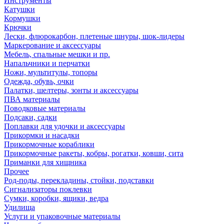
Инструменты
Катушки
Кормушки
Крючки
Лески, флюрокарбон, плетеные шнуры, шок-лидеры
Маркерование и аксессуары
Мебель, спальные мешки и пр.
Напальчники и перчатки
Ножи, мультитулы, топоры
Одежда, обувь, очки
Палатки, шелтеры, зонты и аксессуары
ПВА материалы
Поводковые материалы
Подсаки, садки
Поплавки для удочки и аксессуары
Прикормки и насадки
Прикормочные кораблики
Прикормочные ракеты, кобры, рогатки, ковши, сита
Приманки для хищника
Прочее
Род-поды, перекладины, стойки, подставки
Сигнализаторы поклевки
Сумки, коробки, ящики, ведра
Удилища
Услуги и упаковочные материалы