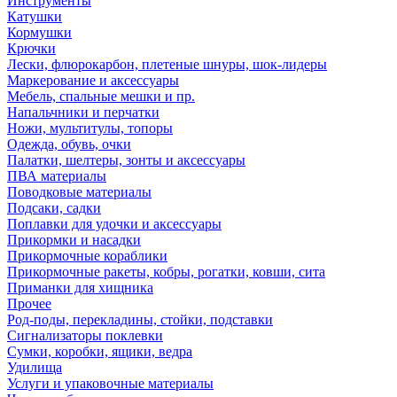
Инструменты
Катушки
Кормушки
Крючки
Лески, флюрокарбон, плетеные шнуры, шок-лидеры
Маркерование и аксессуары
Мебель, спальные мешки и пр.
Напальчники и перчатки
Ножи, мультитулы, топоры
Одежда, обувь, очки
Палатки, шелтеры, зонты и аксессуары
ПВА материалы
Поводковые материалы
Подсаки, садки
Поплавки для удочки и аксессуары
Прикормки и насадки
Прикормочные кораблики
Прикормочные ракеты, кобры, рогатки, ковши, сита
Приманки для хищника
Прочее
Род-поды, перекладины, стойки, подставки
Сигнализаторы поклевки
Сумки, коробки, ящики, ведра
Удилища
Услуги и упаковочные материалы