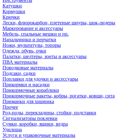
Инструменты
Катушки
Кормушки
Крючки
Лески, флюрокарбон, плетеные шнуры, шок-лидеры
Маркерование и аксессуары
Мебель, спальные мешки и пр.
Напальчники и перчатки
Ножи, мультитулы, топоры
Одежда, обувь, очки
Палатки, шелтеры, зонты и аксессуары
ПВА материалы
Поводковые материалы
Подсаки, садки
Поплавки для удочки и аксессуары
Прикормки и насадки
Прикормочные кораблики
Прикормочные ракеты, кобры, рогатки, ковши, сита
Приманки для хищника
Прочее
Род-поды, перекладины, стойки, подставки
Сигнализаторы поклевки
Сумки, коробки, ящики, ведра
Удилища
Услуги и упаковочные материалы