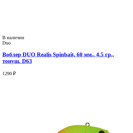
В наличии
Duo
Воблер DUO Realis Spinbait, 60 мм., 4.5 гр.,
тонущ. D63
1290 ₽