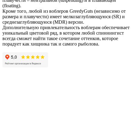
плавучести – нейтральной (suspending) и в плавающей
(floating).
Кроме того, любой из воблеров GreedyGuts (независимо от
размера и плавучести) имеет мелкозаглубляющуюся (SR) и
среднезаглубляющуюся (MDR) версии.
Дополнительную привлекательность воблерам обеспечивает
уникальный цветовой ряд, в котором любой спиннингист
всегда сможет найти такое сочетание оттенков, которое
порадует как хищника так и самого рыболова.