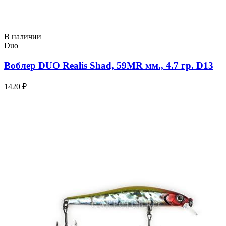
В наличии
Duo
Воблер DUO Realis Shad, 59MR мм., 4.7 гр. D13
1420 ₽