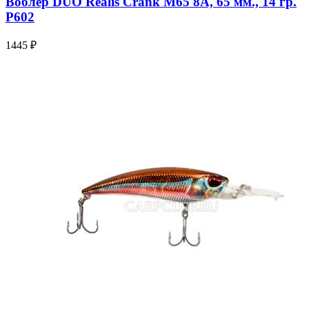
Воблер DUO Realis Crank M65 8A, 65 мм., 14 гр.
P602
1445 ₽