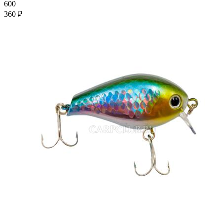
600
360 ₽