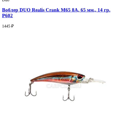
Воблер DUO Realis Crank M65 8A, 65 мм., 14 гр.
P602
1445 ₽