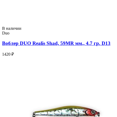
В наличии
Duo
Воблер DUO Realis Shad, 59MR мм., 4.7 гр. D13
1420 ₽