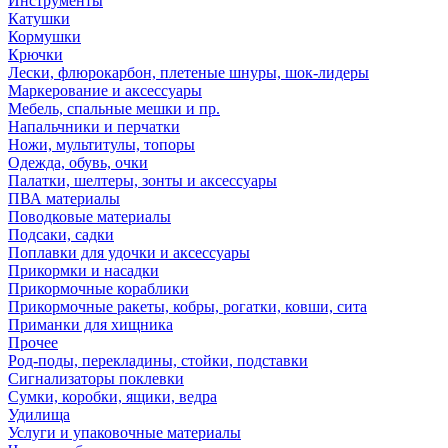
Инструменты
Катушки
Кормушки
Крючки
Лески, флюрокарбон, плетеные шнуры, шок-лидеры
Маркерование и аксессуары
Мебель, спальные мешки и пр.
Напальчники и перчатки
Ножи, мультитулы, топоры
Одежда, обувь, очки
Палатки, шелтеры, зонты и аксессуары
ПВА материалы
Поводковые материалы
Подсаки, садки
Поплавки для удочки и аксессуары
Прикормки и насадки
Прикормочные кораблики
Прикормочные ракеты, кобры, рогатки, ковши, сита
Приманки для хищника
Прочее
Род-поды, перекладины, стойки, подставки
Сигнализаторы поклевки
Сумки, коробки, ящики, ведра
Удилища
Услуги и упаковочные материалы