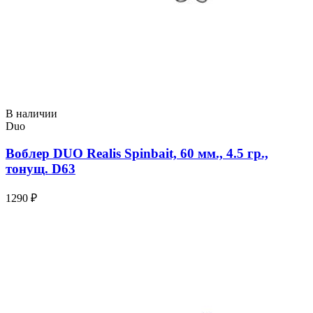
В наличии
Duo
Воблер DUO Realis Spinbait, 60 мм., 4.5 гр.,
тонущ. D63
1290 ₽