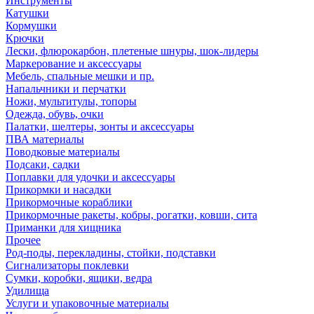
Инструменты
Катушки
Кормушки
Крючки
Лески, флюрокарбон, плетеные шнуры, шок-лидеры
Маркерование и аксессуары
Мебель, спальные мешки и пр.
Напальчники и перчатки
Ножи, мультитулы, топоры
Одежда, обувь, очки
Палатки, шелтеры, зонты и аксессуары
ПВА материалы
Поводковые материалы
Подсаки, садки
Поплавки для удочки и аксессуары
Прикормки и насадки
Прикормочные кораблики
Прикормочные ракеты, кобры, рогатки, ковши, сита
Приманки для хищника
Прочее
Род-поды, перекладины, стойки, подставки
Сигнализаторы поклевки
Сумки, коробки, ящики, ведра
Удилища
Услуги и упаковочные материалы