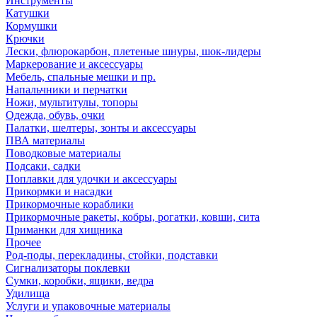
Инструменты
Катушки
Кормушки
Крючки
Лески, флюрокарбон, плетеные шнуры, шок-лидеры
Маркерование и аксессуары
Мебель, спальные мешки и пр.
Напальчники и перчатки
Ножи, мультитулы, топоры
Одежда, обувь, очки
Палатки, шелтеры, зонты и аксессуары
ПВА материалы
Поводковые материалы
Подсаки, садки
Поплавки для удочки и аксессуары
Прикормки и насадки
Прикормочные кораблики
Прикормочные ракеты, кобры, рогатки, ковши, сита
Приманки для хищника
Прочее
Род-поды, перекладины, стойки, подставки
Сигнализаторы поклевки
Сумки, коробки, ящики, ведра
Удилища
Услуги и упаковочные материалы