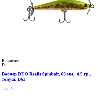
В наличии
Duo
Воблер DUO Realis Spinbait, 60 мм., 4.5 гр.,
тонущ. D63
1290 ₽