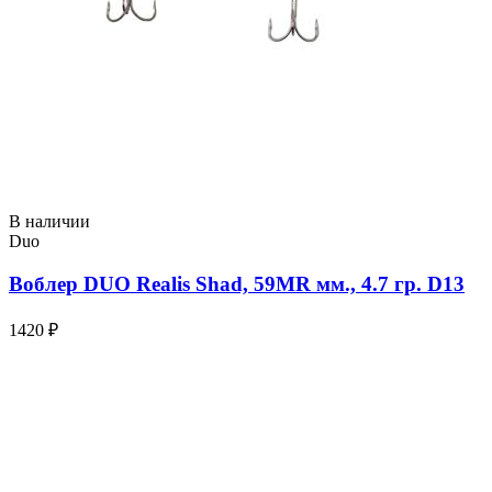
В наличии
Duo
Воблер DUO Realis Shad, 59MR мм., 4.7 гр. D13
1420 ₽