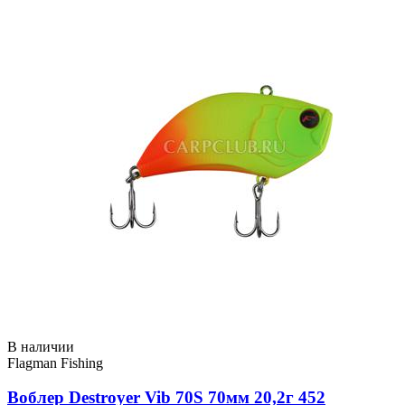
В наличии
Flagman Fishing
Воблер Destroyer Vib 70S 70мм 20,2г 452