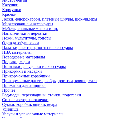
Инструменты
Катушки
Кормушки
Крючки
Лески, флюрокарбон, плетеные шнуры, шок-лидеры
Маркерование и аксессуары
Мебель, спальные мешки и пр.
Напальчники и перчатки
Ножи, мультитулы, топоры
Одежда, обувь, очки
Палатки, шелтеры, зонты и аксессуары
ПВА материалы
Поводковые материалы
Подсаки, садки
Поплавки для удочки и аксессуары
Прикормки и насадки
Прикормочные кораблики
Прикормочные ракеты, кобры, рогатки, ковши, сита
Приманки для хищника
Прочее
Род-поды, перекладины, стойки, подставки
Сигнализаторы поклевки
Сумки, коробки, ящики, ведра
Удилища
Услуги и упаковочные материалы