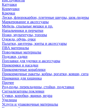
Инструменты
Катушки
Кормушки
Крючки
Лески, флюрокарбон, плетеные шнуры, шок-лидеры
Маркерование и аксессуары
Мебель, спальные мешки и пр.
Напальчники и перчатки
Ножи, мультитулы, топоры
Одежда, обувь, очки
Палатки, шелтеры, зонты и аксессуары
ПВА материалы
Поводковые материалы
Подсаки, садки
Поплавки для удочки и аксессуары
Прикормки и насадки
Прикормочные кораблики
Прикормочные ракеты, кобры, рогатки, ковши, сита
Приманки для хищника
Прочее
Род-поды, перекладины, стойки, подставки
Сигнализаторы поклевки
Сумки, коробки, ящики, ведра
Удилища
Услуги и упаковочные материалы