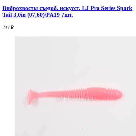
Виброхвосты съедоб. искусст. LJ Pro Series Spark
Tail 3,0in (07,60)/PA19 7шт.
237 ₽