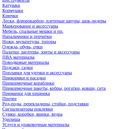
Инструменты
Катушки
Кормушки
Крючки
Лески, флюрокарбон, плетеные шнуры, шок-лидеры
Маркерование и аксессуары
Мебель, спальные мешки и пр.
Напальчники и перчатки
Ножи, мультитулы, топоры
Одежда, обувь, очки
Палатки, шелтеры, зонты и аксессуары
ПВА материалы
Поводковые материалы
Подсаки, садки
Поплавки для удочки и аксессуары
Прикормки и насадки
Прикормочные кораблики
Прикормочные ракеты, кобры, рогатки, ковши, сита
Приманки для хищника
Прочее
Род-поды, перекладины, стойки, подставки
Сигнализаторы поклевки
Сумки, коробки, ящики, ведра
Удилища
Услуги и упаковочные материалы